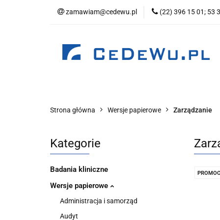
zamawiam@cedewu.pl
(22) 396 15 01; 53 
Kategorie
No
Wydawnictwo
Kategorie
Nowości
Zapowiedzi
B
Strona główna
Wersje papierowe
Zarządzanie
Kategorie
Zarz
Badania kliniczne
PROMOC
Wersje papierowe
Administracja i samorząd
Audyt