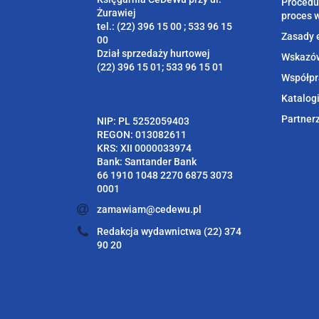
Procedu
Żurawiej
proces 
tel.: (22) 396 15 00 ; 533 96 15
Zasady 
00
Dział sprzedaży hurtowej
Wskazów
(22) 396 15 01; 533 96 15 01
Współpr
Katalog
Partner
NIP: PL 5252059403
REGON: 013082611
KRS: XII 0000033974
Bank: Santander Bank
66 1910 1048 2270 6875 3073
0001
zamawiam@cedewu.pl
Redakcja wydawnictwa (22) 374
90 20