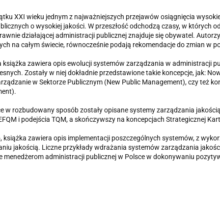
tku XXI wieku jednym z najważniejszych przejawów osiągnięcia wysokieg
blicznych o wysokiej jakości. W przeszłość odchodzą czasy, w których od
rawnie działającej administracji publicznej znajduje się obywatel. Autorz
ych na całym świecie, równocześnie podają rekomendacje do zmian w po
a książka zawiera opis ewolucji systemów zarządzania w administracji pub
snych. Zostały w niej dokładnie przedstawione takie koncepcje, jak: No
ządzanie w Sektorze Publicznym (New Public Management), czy też kon
ent).
e w rozbudowany sposób zostały opisane systemy zarządzania jakością
FQM i podejścia TQM, a skończywszy na koncepcjach Strategicznej Kart
 książka zawiera opis implementacji poszczególnych systemów, z wyko
niu jakością. Liczne przykłady wdrażania systemów zarządzania jakośc
 menedżerom administracji publicznej w Polsce w dokonywaniu pozytyw