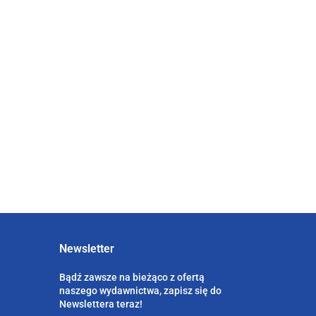
67.50
Pomiar i
Prosument na
wpływ
raportowanie
rynku usług
dokonań
bankowości
49.00
88.00
przedsiębiorstwa
36.75
elektronicznej -
66.00
elnią
modele
zachowań
w
Newsletter
Bądź zawsze na bieżąco z ofertą
naszego wydawnictwa, zapisz się do
Newslettera teraz!