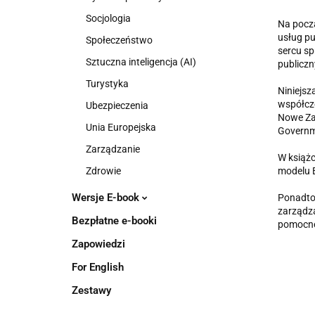
Socjologia
Na począ
usług pu
Społeczeństwo
sercu sp
Sztuczna inteligencja (AI)
publiczn
Turystyka
Niniejsz
współcze
Ubezpieczenia
Nowe Zar
Unia Europejska
Governm
Zarządzanie
W książc
Zdrowie
modelu E
Wersje E-book
Ponadto,
zarządza
Bezpłatne e-booki
pomocne
Zapowiedzi
For English
Zestawy