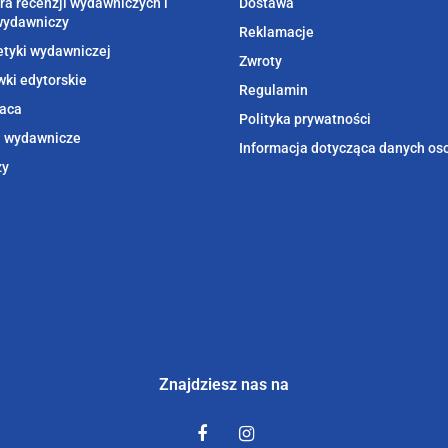
ra recenzji wydawniczych i
Dostawa
wydawniczy
Reklamacje
etyki wydawniczej
Zwroty
ki edytorskie
Regulamin
aca
Polityka prywatności
i wydawnicze
Informacja dotycząca danych o
zy
Znajdziesz nas na