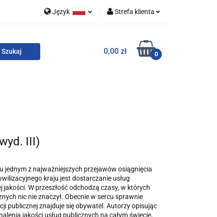
Język
Strefa klienta
 i zestawy
Polski
Zaloguj się
0,00 zł
English
Zarejestruj się
0
Dodaj zgłoszenie
Zgody cookies
o
For English
Wydawnictwa
yd. III)
u jednym z najważniejszych przejawów osiągnięcia
ilizacyjnego kraju jest dostarczanie usług
j jakości. W przeszłość odchodzą czasy, w których
znych nic nie znaczył. Obecnie w sercu sprawnie
cji publicznej znajduje się obywatel. Autorzy opisując
alenia jakości usług publicznych na całym świecie,