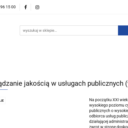
396 15 00
wości
Zapowiedzi
Bestsellery
Promocje
Okazje
For English
Wydawnictwa
estsellery
Promocje
Okazje i zestawy
Wydawnictw
ądzanie jakością w usługach publicznych (w
Na początku XXI wiek
JE
wysokiego poziomu cyw
publicznych o wysokie
odbiorca usług public
działającej administra
zwrot w stronę doskon