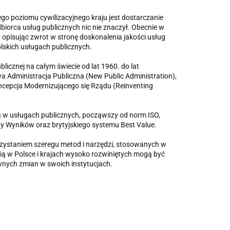
o poziomu cywilizacyjnego kraju jest dostarczanie
biorca usług publicznych nic nie znaczył. Obecnie w
y opisując zwrot w stronę doskonalenia jakości usług
lskich usługach publicznych.
licznej na całym świecie od lat 1960. do lat
wa Administracja Publiczna (New Public Administration),
cepcja Modernizującego się Rządu (Reinventing
 w usługach publicznych, począwszy od norm ISO,
y Wyników oraz brytyjskiego systemu Best Value.
rzystaniem szeregu metod i narzędzi, stosowanych w
ią w Polsce i krajach wysoko rozwiniętych mogą być
nych zmian w swoich instytucjach.