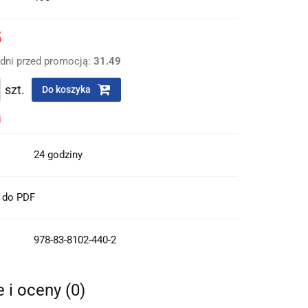
5
 dni przed promocją:
31.49
szt.
Do koszyka
i
24 godziny
t do PDF
978-83-8102-440-2
e i oceny (0)