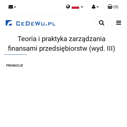
(
0
)
Polski
Zaloguj się
English
Zarejestruj się
Teoria i praktyka zarządzania
Dodaj zgłoszenie
finansami przedsiębiorstw (wyd. III)
Zgody cookies
PROMOCJE