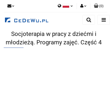
(
0
)
Polski
Zaloguj się
English
Zarejestruj się
Socjoterapia w pracy z dziećmi i
Dodaj zgłoszenie
młodzieżą. Programy zajęć. Część 4
Zgody cookies