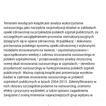
Tematem wiodącym książki jest analiza wykorzystania
outsourcingu jako narzędzia racjonalizacji działań w zakładach
opieki zdrowotnej na przykładzie polskich szpitali publicznych, ze
szczególnym uwzględnieniem procesów restrukturyzacyjnych
dziejących się w opiece zdrowotnej. W publikacji: • dokonano
porównania polskiego systemu opieki zdrowotnej z wybranymi
modelami stosowanymi na świecie; • usystematyzowano i
uporządkowano wiedzę z zakresu stosowania outsourcingu w
polskim szpitalnictwie; • przeprowadzono analizę i krytyczną
ocenę skali stosowania outsourcingu w szpitalach; • określono
przydatność outsourcingu w funkcjonowaniu polskich szpitali
publicznych. Ważną częścią książki jest prezentacja wyników
badań w zakresie stosowania outsourcingu w polskich
szpitalach publicznych w latach 2004-2013. Zidentyfikowano w
nich obszary szczególnie podatne na outsourcing, oceniono
efekty i przyczyny wydzieleń, a także opisano zagadnienia
związane z oceną interesów najważniejszych grup wpływu w