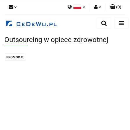
(
0
)
Polski
Zaloguj się
English
Zarejestruj się
Outsourcing w opiece zdrowotnej
Dodaj zgłoszenie
Zgody cookies
PROMOCJE