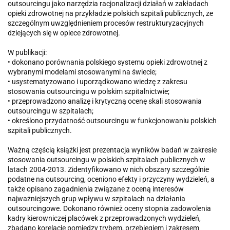
outsourcingu jako narzędzia racjonalizacji działań w zakładach
opieki zdrowotnej na przykładzie polskich szpitali publicznych, ze
szczególnym uwzględnieniem procesów restrukturyzacyjnych
dziejących się w opiece zdrowotnej.
W publikacji:
• dokonano porównania polskiego systemu opieki zdrowotnej z
wybranymi modelami stosowanymi na świecie;
• usystematyzowano i uporządkowano wiedzę z zakresu
stosowania outsourcingu w polskim szpitalnictwie;
• przeprowadzono analizę i krytyczną ocenę skali stosowania
outsourcingu w szpitalach;
• określono przydatność outsourcingu w funkcjonowaniu polskich
szpitali publicznych.
Ważną częścią książki jest prezentacja wyników badań w zakresie
stosowania outsourcingu w polskich szpitalach publicznych w
latach 2004-2013. Zidentyfikowano w nich obszary szczególnie
podatne na outsourcing, oceniono efekty i przyczyny wydzieleń, a
także opisano zagadnienia związane z oceną interesów
najważniejszych grup wpływu w szpitalach na działania
outsourcingowe. Dokonano również oceny stopnia zadowolenia
kadry kierowniczej placówek z przeprowadzonych wydzieleń,
zbadano korelacje pomiędzy trybem, przebiegiem i zakresem