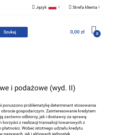
Język
Strefa klienta
i zestawy
Polski
Zaloguj się
0,00 zł
English
Zarejestruj się
0
Dodaj zgłoszenie
Zgody cookies
For English
Wydawnictwa
we i podażowe (wyd. II)
fii poruszono problematykę determinant stosowania
w obrocie gospodarczym. Zainteresowanie kredytem
ą zarówno odbiorcy, jak i dostawcy za sprawą
korzyści z realizacji transakcji towarowych z
płatności. Wobec istotnego udziału kredytu
w pasywach, jak i aktywach jednostek