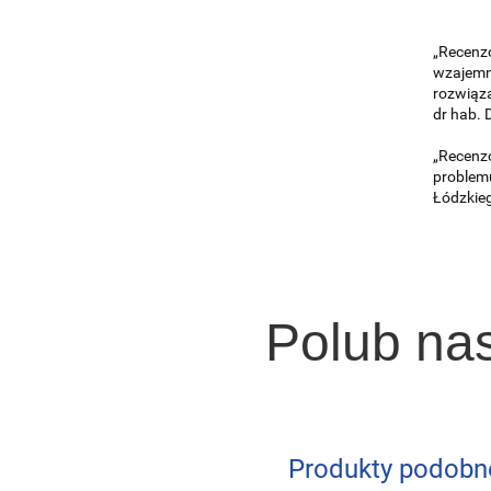
„Recenz
wzajemn
rozwiąza
dr hab. 
„Recenz
problemu
Łódzkie
Polub na
Produkty podobn