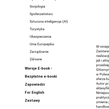
Socjologia
Społeczeństwo
Sztuczna inteligencja (AI)
Turystyka
Ubezpieczenia
Unia Europejska
W niniej
Zaintere
Zarządzanie
realizac
Zdrowie
jak i ak
przedsię
Wersje E-book
Głównym 
w Polsce
Bezpłatne e-booki
sferze b
Autor pr
Zapowiedzi
sklasyf
For English
Niniejsz
praktycz
Zestawy
zmienia 
handlow