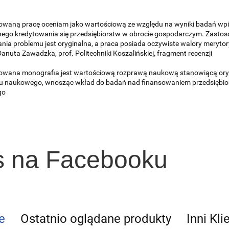
owaną pracę oceniam jako wartościową ze względu na wyniki badań wpi
ego kredytowania się przedsiębiorstw w obrocie gospodarczym. Zast
nia problemu jest oryginalna, a praca posiada oczywiste walory merytor
Danuta Zawadzka, prof. Politechniki Koszalińskiej, fragment recenzji
owana monografia jest wartościową rozprawą naukową stanowiącą oryg
 naukowego, wnosząc wkład do badań nad finansowaniem przedsiębiorst
go
s na Facebooku
e
Ostatnio oglądane produkty
Inni Kli