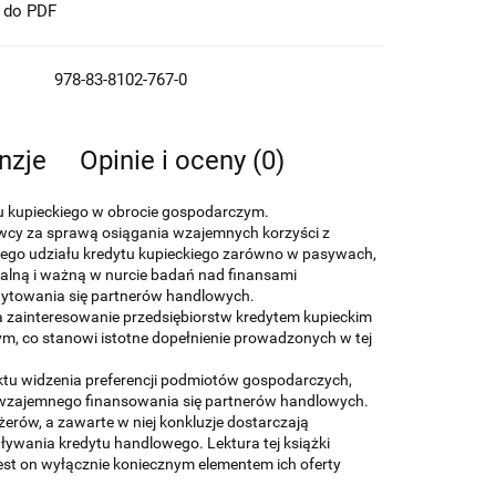
t do PDF
978-83-8102-767-0
nzje
Opinie i oceny (0)
u kupieckiego w obrocie gospodarczym.
awcy za sprawą osiągania wzajemnych korzyści z
tnego udziału kredytu kupieckiego zarówno w pasywach,
ualną i ważną w nurcie badań nad finansami
edytowania się partnerów handlowych.
a zainteresowanie przedsiębiorstw kredytem kupieckim
m, co stanowi istotne dopełnienie prowadzonych w tej
ktu widzenia preferencji podmiotów gospodarczych,
 wzajemnego finansowania się partnerów handlowych.
erów, a zawarte w niej konkluzje dostarczają
ywania kredytu handlowego. Lektura tej książki
est on wyłącznie koniecznym elementem ich oferty