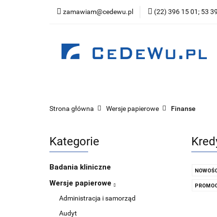
zamawiam@cedewu.pl
(22) 396 15 01; 53 3
Kategorie
Now
Wydawnictwo
Kategorie
Nowości
Zapowiedzi
Be
Strona główna
Wersje papierowe
Finanse
Kategorie
Kred
Badania kliniczne
NOWOŚC
Wersje papierowe
PROMOC
Administracja i samorząd
Audyt