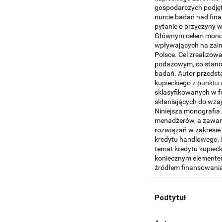
gospodarczych podjęt
nurcie badań nad fina
pytanie o przyczyny 
Głównym celem monogra
wpływających na zain
Polsce. Cel zrealizo
podażowym, co stanow
badań. Autor przedst
kupieckiego z punktu
sklasyfikowanych w 
skłaniających do wza
Niniejsza monografia
menadżerów, a zawart
rozwiązań w zakresie
kredytu handlowego. 
temat kredytu kupieck
koniecznym elementem
źródłem finansowani
Podtytuł