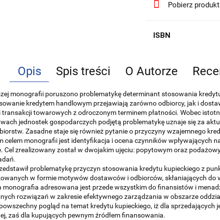
Pobierz produk
ISBN
Opis
Spis treści
O Autorze
Rece
szej monografii poruszono problematykę determinant stosowania kredyt
sowanie kredytem handlowym przejawiają zarówno odbiorcy, jak i dost
ji transakcji towarowych z odroczonym terminem płatności. Wobec isto
tywach jednostek gospodarczych podjętą problematykę uznaje się za akt
biorstw. Zasadne staje się również pytanie o przyczyny wzajemnego kr
celem monografii jest identyfikacja i ocena czynników wpływających n
. Cel zrealizowany został w dwojakim ujęciu: popytowym oraz podażowy
adań.
zedstawił problematykę przyczyn stosowania kredytu kupieckiego z pun
ikowanych w formie motywów dostawców i odbiorców, skłaniających do
a monografia adresowana jest przede wszystkim do finansistów i menadż
nych rozwiązań w zakresie efektywnego zarządzania w obszarze oddział
powszechny pogląd na temat kredytu kupieckiego, iż dla sprzedających j
ej, zaś dla kupujących pewnym źródłem finansowania.