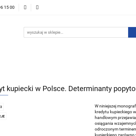
96 15 00
ości
Zapowiedzi
Bestsellery
Promocje
Okazje 
For English
Wydawnictwa
stsellery
Promocje
Okazje i zestawy
Wydawnictwo
yt kupiecki w Polsce. Determinanty popyto
W niniejszej monogra
I
kredytu kupieckiego 
JE
handlowym przejawiaj
osiągania wzajemnych 
odroczonym terminem 
kupieckiego zarówno 