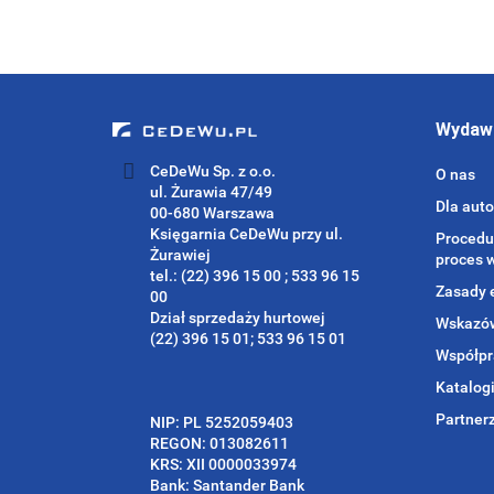
Wydaw
CeDeWu Sp. z o.o.
O nas
ul. Żurawia 47/49
Dla aut
00-680 Warszawa
Księgarnia CeDeWu przy ul.
Procedu
Żurawiej
proces 
tel.: (22) 396 15 00 ; 533 96 15
Zasady 
00
Dział sprzedaży hurtowej
Wskazów
(22) 396 15 01; 533 96 15 01
Współpr
Katalog
Partner
NIP: PL 5252059403
REGON: 013082611
KRS: XII 0000033974
Bank: Santander Bank