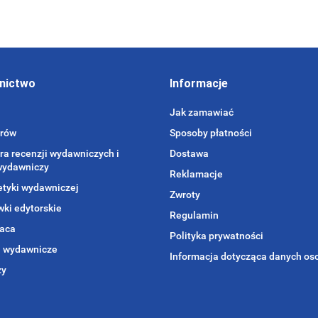
nictwo
Informacje
Jak zamawiać
orów
Sposoby płatności
ra recenzji wydawniczych i
Dostawa
wydawniczy
Reklamacje
etyki wydawniczej
Zwroty
ki edytorskie
Regulamin
aca
Polityka prywatności
i wydawnicze
Informacja dotycząca danych o
zy