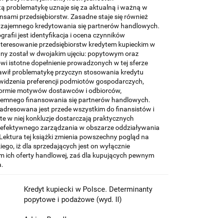
ą problematykę uznaje się za aktualną i ważną w
nsami przedsiębiorstw. Zasadne staje się również
wzajemnego kredytowania się partnerów handlowych.
fii jest identyfikacja i ocena czynników
teresowanie przedsiębiorstw kredytem kupieckim w
wany został w dwojakim ujęciu: popytowym oraz
i istotne dopełnienie prowadzonych w tej sferze
awił problematykę przyczyn stosowania kredytu
 widzenia preferencji podmiotów gospodarczych,
formie motywów dostawców i odbiorców,
jemnego finansowania się partnerów handlowych.
 adresowana jest przede wszystkim do finansistów i
e w niej konkluzje dostarczają praktycznych
 efektywnego zarządzania w obszarze oddziaływania
Lektura tej książki zmienia powszechny pogląd na
iego, iż dla sprzedających jest on wyłącznie
 ich oferty handlowej, zaś dla kupujących pewnym
a.
Kredyt kupiecki w Polsce. Determinanty
popytowe i podażowe (wyd. II)