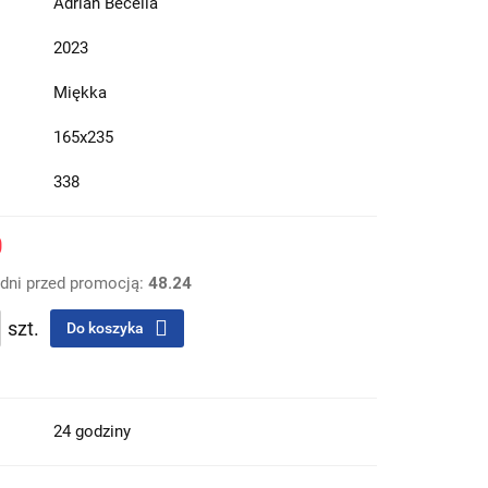
Adrian Becella
2023
Miękka
165x235
338
0
 dni przed promocją:
48.24
szt.
Do koszyka
24 godziny