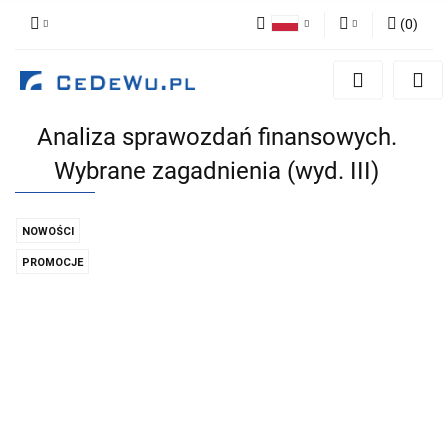
(
0
)
Polski
Zaloguj się
English
Zarejestruj się
Analiza sprawozdań finansowych.
Dodaj zgłoszenie
Wybrane zagadnienia (wyd. III)
Zgody cookies
NOWOŚCI
PROMOCJE