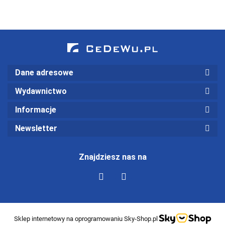
analiza
przepływów
wskaźnikowa
pieniężnych
(wyd. III)
(wyd. II)
Dane adresowe
Wydawnictwo
Informacje
Newsletter
Znajdziesz nas na
Sklep internetowy na oprogramowaniu Sky-Shop.pl