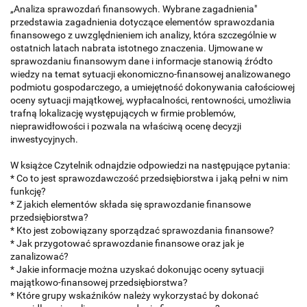
„Analiza sprawozdań finansowych. Wybrane zagadnienia"
przedstawia zagadnienia dotyczące elementów sprawozdania
finansowego z uwzględnie­niem ich analizy, która szczególnie w
ostatnich latach nabrata istotnego znaczenia. Ujmowane w
sprawozdaniu finansowym dane i informacje stanowią źródto
wiedzy na temat sytuacji ekonomiczno-finansowej analizowanego
podmiotu gospodarczego, a umiejętność dokonywania całościowej
oceny sytu­acji majątkowej, wypłacalności, rentowności, umożliwia
trafną lokalizację występujących w firmie problemów,
nieprawidłowości i pozwala na właściwą ocenę decyzji
inwestycyjnych.
W książce Czytelnik odnajdzie odpowiedzi na następujące pytania:
* Co to jest sprawozdawczość przedsiębiorstwa i jaką pełni w nim
funkcję?
* Z jakich elementów składa się sprawozdanie finansowe
przedsiębiorstwa?
* Kto jest zobowiązany sporządzać sprawozdania finansowe?
* Jak przygotować sprawozdanie finansowe oraz jak je
zanalizować?
* Jakie informacje można uzyskać dokonując oceny sytuacji
majątkowo-finansowej przedsiębiorstwa?
* Które grupy wskaźników należy wykorzystać by dokonać