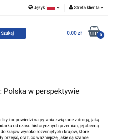
Język
Strefa klienta
 i zestawy
Polski
Zaloguj się
0,00 zł
English
Zarejestruj się
0
Dodaj zgłoszenie
Zgody cookies
o
For English
Wydawnictwa
e: Polska w perspektywie
alizy i odpowiedzi na pytania związane z drogą, jaką
odarka od czasu historycznych przemian, jej obecną
 do krajów wysoko rozwiniętych i krajów, które
przejść, oraz, co ważniejsze, jakie są szanse i