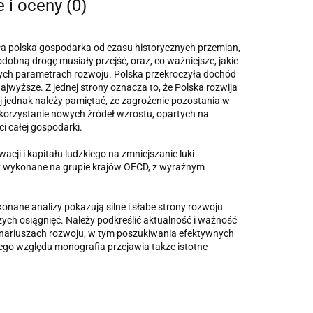
e i oceny (0)
szła polska gospodarka od czasu historycznych przemian,
dobną drogę musiały przejść, oraz, co ważniejsze, jakie
zych parametrach rozwoju. Polska przekroczyła dochód
jwyższe. Z jednej strony oznacza to, że Polska rozwija
j jednak należy pamiętać, że zagrożenie pozostania w
ykorzystanie nowych źródeł wzrostu, opartych na
i całej gospodarki.
ji i kapitału ludzkiego na zmniejszanie luki
ły wykonane na grupie krajów OECD, z wyraźnym
onane analizy pokazują silne i słabe strony rozwoju
ych osiągnięć. Należy podkreślić aktualność i ważność
enariuszach rozwoju, w tym poszukiwania efektywnych
tego względu monografia przejawia także istotne