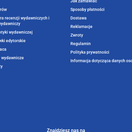
Jak zamawiać
orów
Sposoby płatności
ra recenzji wydawniczych i
Dostawa
wydawniczy
Reklamacje
etyki wydawniczej
Zwroty
ki edytorskie
Regulamin
aca
Polityka prywatności
i wydawnicze
Informacja dotycząca danych o
zy
Znajdziesz nas na