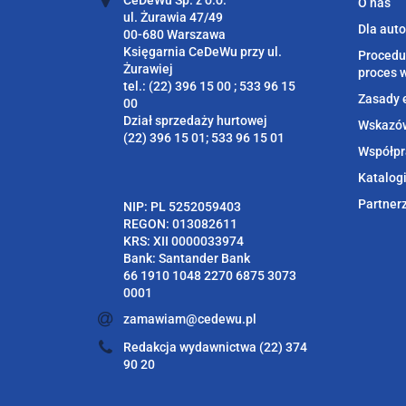
CeDeWu Sp. z o.o.
O nas
ul. Żurawia 47/49
Dla aut
00-680 Warszawa
Księgarnia CeDeWu przy ul.
Procedu
Żurawiej
proces 
tel.: (22) 396 15 00 ; 533 96 15
Zasady 
00
Dział sprzedaży hurtowej
Wskazów
(22) 396 15 01; 533 96 15 01
Współpr
Katalog
Partner
NIP: PL 5252059403
REGON: 013082611
KRS: XII 0000033974
Bank: Santander Bank
66 1910 1048 2270 6875 3073
0001
zamawiam@cedewu.pl
Redakcja wydawnictwa (22) 374
90 20