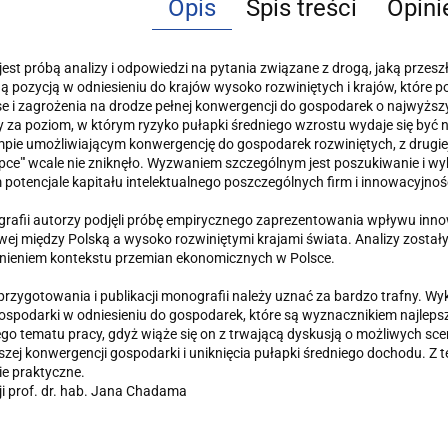
Opis
Spis treści
Opini
jest próbą analizy i odpowiedzi na pytania związane z drogą, jaką prze
ną pozycją w odniesieniu do krajów wysoko rozwiniętych i krajów, które po
e i zagrożenia na drodze pełnej konwergencji do gospodarek o najwyżs
za poziom, w którym ryzyko pułapki średniego wzrostu wydaje się być na
mpie umożliwiającym konwergencję do gospodarek rozwiniętych, z drugie
apce"' wcale nie zniknęło. Wyzwaniem szczególnym jest poszukiwanie i w
potencjale kapitału intelektualnego poszczególnych firm i innowacyjnośc
afii autorzy podjęli próbę empirycznego zaprezentowania wpływu innowac
ej między Polską a wysoko rozwiniętymi krajami świata. Analizy zosta
nieniem kontekstu przemian ekonomicznych w Polsce.
rzygotowania i publikacji monografii należy uznać za bardzo trafny. Wyk
ospodarki w odniesieniu do gospodarek, które są wyznacznikiem najlepsz
o tematu pracy, gdyż wiąże się on z trwającą dyskusją o możliwych sc
szej konwergencji gospodarki i uniknięcia pułapki średniego dochodu. Z 
e praktyczne.
ji prof. dr. hab. Jana Chadama