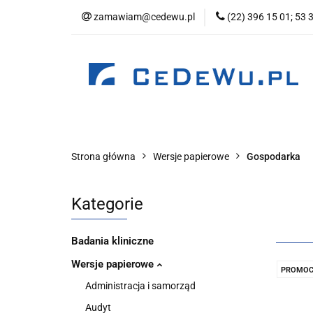
zamawiam@cedewu.pl
(22) 396 15 01; 53 
Kategorie
No
Wydawnictwo
Kategorie
Nowości
Zapowiedzi
B
Strona główna
Wersje papierowe
Gospodarka
Kategorie
Badania kliniczne
Wersje papierowe
PROMOC
Administracja i samorząd
Audyt