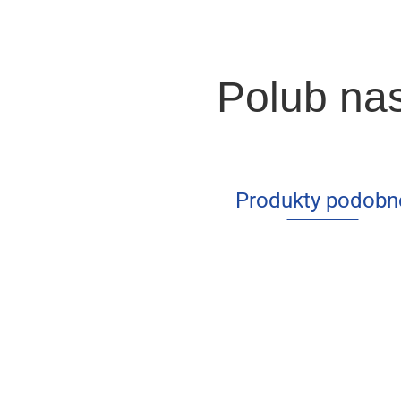
Polub na
Produkty podobn
Stru