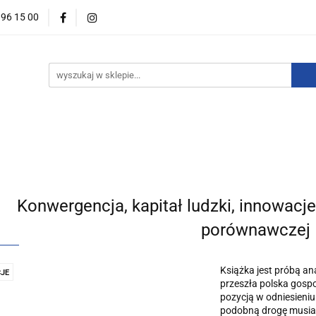
396 15 00
wości
Zapowiedzi
Bestsellery
Promocje
Okazje
For English
Wydawnictwa
estsellery
Promocje
Okazje i zestawy
Wydawnictw
Konwergencja, kapitał ludzki, innowacj
porównawczej
Książka jest próbą an
JE
przeszła polska gosp
pozycją w odniesieniu
podobną drogę musiały 