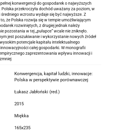
 pełnej konwergencji do gospodarek o najwyższych
 Polska przekroczyła dochód uważany za poziom, w
 średniego wzrostu wydaje się być najwyższe. Z
 to, że Polska rozwija się w tempie umożliwiającym
darek rozwiniętych, z drugiej jednak należy
e pozostania w tej „pułapce"' wcale nie zniknęło.
m jest poszukiwanie i wykorzystanie nowych źródeł
wysokim potencjale kapitału intelektualnego
 innowacyjności całej gospodarki. W monografii
ę empirycznego zaprezentowania wpływu innowacji i
 zmniej
Konwergencja, kapitał ludzki, innowacje:
Polska w perspektywie porównawczej
Łukasz Jabłoński (red.)
2015
Miękka
165x235