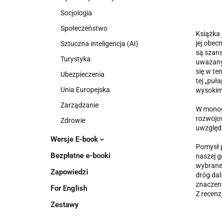
Socjologia
Społeczeństwo
Książka 
jej obec
Sztuczna inteligencja (AI)
są szans
Turystyka
uważany 
się w te
Ubezpieczenia
tej „puł
Unia Europejska
wysokim 
Zarządzanie
W monogr
rozwojow
Zdrowie
uwzględ
Wersje E-book
Pomysł p
Bezpłatne e-booki
naszej g
wybraneg
Zapowiedzi
dróg dal
znaczeni
For English
Z recenz
Zestawy