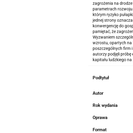
zagrożenia na drodze
parametrach rozwoju.
którym ryzyko pułapki
jednej strony oznacza
konwergencję do gospo
pamiętać, że zagrożeni
Wyzwaniem szczególny
wzrostu, opartych na 
poszczególnych firm i
autorzy podjęli prób
kapitału ludzkiego na
Podtytuł
Autor
Rok wydania
Oprawa
Format