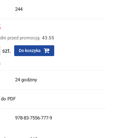
244
5
 dni przed promocją:
43.55
szt.
Do koszyka
i
24 godziny
t do PDF
978-83-7556-777-9