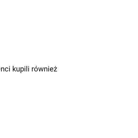
enci kupili również
Green
Project
Funding