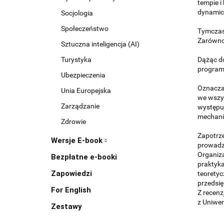
tempie i
dynamicz
Socjologia
Społeczeństwo
Tymczase
Zarówno 
Sztuczna inteligencja (AI)
Turystyka
Dążąc do
programó
Ubezpieczenia
Oznacza 
Unia Europejska
we wszys
Zarządzanie
występuj
mechani
Zdrowie
Zapotrz
Wersje E-book
prowadzo
Organiza
Bezpłatne e-booki
praktyka
Zapowiedzi
teorety
przedsię
For English
Z recenz
z Uniwe
Zestawy