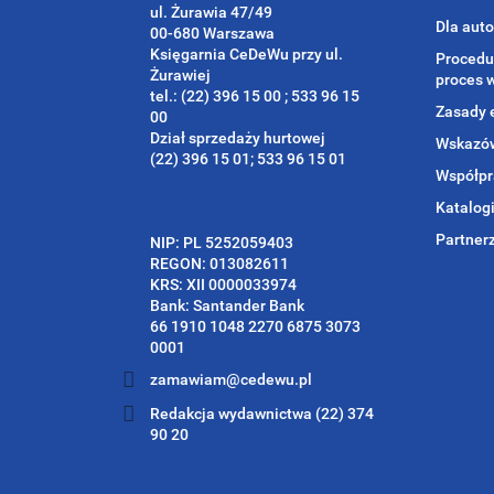
ul. Żurawia 47/49
Dla aut
00-680 Warszawa
Księgarnia CeDeWu przy ul.
Procedu
Żurawiej
proces 
tel.: (22) 396 15 00 ; 533 96 15
Zasady 
00
Dział sprzedaży hurtowej
Wskazów
(22) 396 15 01; 533 96 15 01
Współpr
Katalog
Partner
NIP: PL 5252059403
REGON: 013082611
KRS: XII 0000033974
Bank: Santander Bank
66 1910 1048 2270 6875 3073
0001
zamawiam@cedewu.pl
Redakcja wydawnictwa (22) 374
90 20