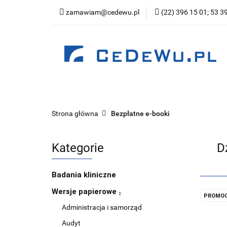
zamawiam@cedewu.pl
(22) 396 15 01; 53 3
Kategorie
Now
Wydawnictwo
Kategorie
Nowości
Zapowiedzi
Be
Strona główna
Bezpłatne e-booki
Kategorie
D
Badania kliniczne
Wersje papierowe
PROMOC
Administracja i samorząd
Audyt