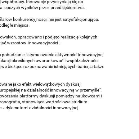
j współpracy. Innowacje przyczyniają się do
a lepszych wyników przez przedsiębiorstwa.
larów konkurencyjności, nie jest satysfakcjonująca.
dległe miejsca.
wskich, opracowano i podjęto realizację kolejnych
yjać wzrostowi innowacyjności .
u pobudzanie i stymulowanie aktywności innowacyjnej
yfikacji określonych uwarunkowań i współzależności
e bieżące rozpoznawanie istniejących barier, a także
wane jako efekt wielowątkowych dyskusji
ropejskiej na działalność innowacyjną w przemyśle".
stworzenia platformy dyskusji pomiędzy naukowcami i
 monografia, stanowiąca wartościowe studium
z dylematami działalności innowacyjnej