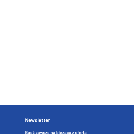
Green Urban
0
Regeneration
Eco-cities:
Projects
0
Challenges, Trends
and Solutions
0
Newsletter
Bądź zawsze na bieżąco z ofertą