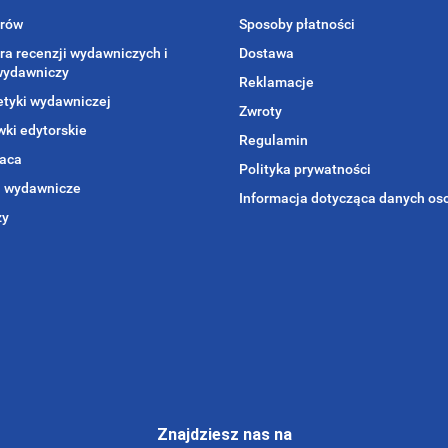
orów
Sposoby płatności
ra recenzji wydawniczych i
Dostawa
wydawniczy
Reklamacje
etyki wydawniczej
Zwroty
ki edytorskie
Regulamin
aca
Polityka prywatności
i wydawnicze
Informacja dotycząca danych o
zy
Znajdziesz nas na