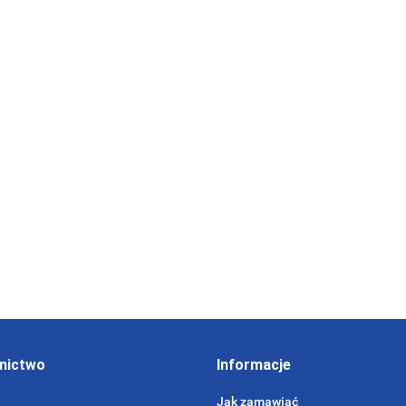
in Cities
0
Planning and
Management in
Eco-cities
0
Consumer in the organic food
market. Example of the Visegrad
countries
0
nictwo
Informacje
Jak zamawiać