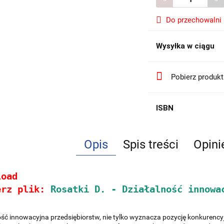
Do przechowalni
Wysyłka w ciągu
Pobierz produk
ISBN
Opis
Spis treści
Opini
load
erz plik: 
Rosatki D. - Działalność innowa
ć innowacyjna przedsiębiorstw, nie tylko wyznacza pozycję konkurenc