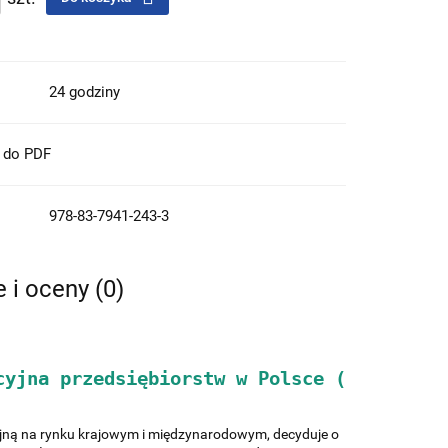
24 godziny
t do PDF
978-83-7941-243-3
e i oceny (0)
cyjna przedsiębiorstw w Polsce (E-book pd
yjną na rynku krajowym i międzynarodowym, decyduje o