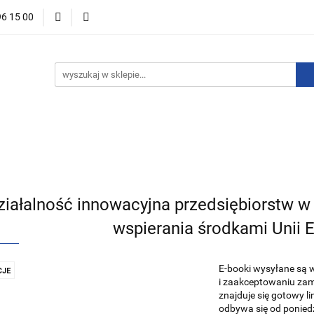
96 15 00
ości
Zapowiedzi
Bestsellery
Promocje
Okazje 
For English
Wydawnictwa
stsellery
Promocje
Okazje i zestawy
Wydawnictwo
ziałalność innowacyjna przedsiębiorstw w 
wspierania środkami Unii E
E-booki wysyłane są 
JE
i zaakceptowaniu zamó
znajduje się gotowy l
odbywa się od poniedz