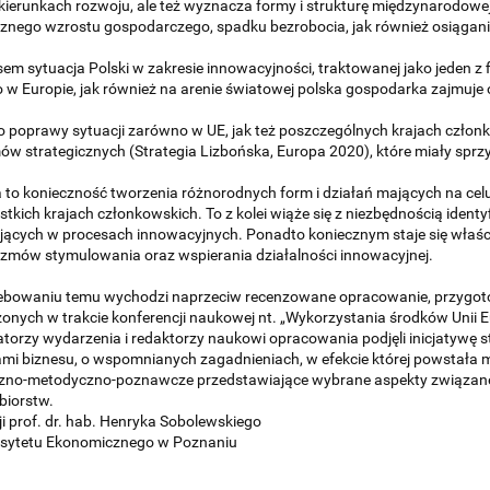
 kierunkach rozwoju, ale też wyznacza formy i strukturę międzynarodowe
nego wzrostu gospodarczego, spadku bezrobocia, jak również osiągani
m sytuacja Polski w zakresie innowacyjności, traktowanej jako jeden z fi
w Europie, jak również na arenie światowej polska gospodarka zajmuje o
 poprawy sytuacji zarówno w UE, jak też poszczególnych krajach członko
w strategicznych (Strategia Lizbońska, Europa 2020), które miały sprz
to konieczność tworzenia różnorodnych form i działań mających na cel
tkich krajach członkowskich. To z kolei wiąże się z niezbędnością ident
ących w procesach innowacyjnych. Ponadto koniecznym staje się właściw
zmów stymulowania oraz wspierania działalności innowacyjnej.
ebowaniu temu wychodzi naprzeciw recenzowane opracowanie, przygoto
nych w trakcie konferencji naukowej nt. „Wykorzystania środków Unii Eu
torzy wydarzenia i redaktorzy naukowi opracowania podjęli inicjatywę 
mi biznesu, o wspomnianych zagadnieniach, w efekcie której powstała
czno-metodyczno-poznawcze przedstawiające wybrane aspekty związane 
biorstw.
ji prof. dr. hab. Henryka Sobolewskiego
rsytetu Ekonomicznego w Poznaniu