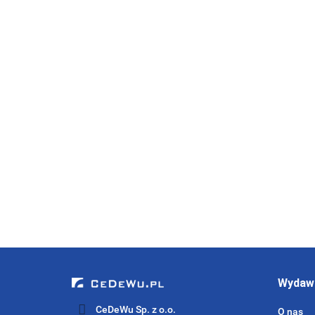
Unia Europejska:
istota, szanse,
wyzwania
0
Wpływ kolorów na odbiór
obrazu filmowego - raport z
badania
0
Wydaw
CeDeWu Sp. z o.o.
O nas