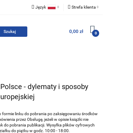
Język
Strefa klienta
i zestawy
Polski
Zaloguj się
0,00 zł
English
Zarejestruj się
0
Dodaj zgłoszenie
Zgody cookies
For English
Wydawnictwa
Polsce - dylematy i sposoby
uropejskiej
w formie linku do pobrania po zaksięgowaniu środków
wienia przez Obsługę, jeżeli w opisie książki nie
ink do pobrania publikacji. Wysyłka plików cyfrowych
iałku do piątku w godz. 10:00 - 18:00.