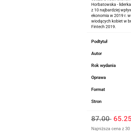
Horbatowska - liderka
z 10 najbardziej wpły
ekonomia w 2019 r. we
wiodących kobiet w b
Fintech 2019.
Podtytuł
Autor
Rok wydania
Oprawa
Format
Stron
87.00
65.2
Najniższa cena z 30