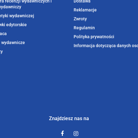
ra recenzji wydawniczych i
Dostawa
wydawniczy
Reklamacje
etyki wydawniczej
Zwroty
ki edytorskie
Regulamin
aca
Polityka prywatności
i wydawnicze
Informacja dotycząca danych o
zy
Znajdziesz nas na