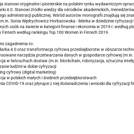
ja stanowi oryginalne i pionierskie na polskim rynku wydawniczym opr
ki 4.0. Stanowi źródło wiedzy dla ośrodków akademickich, menedżerów o
ego administracji publicznej. Wśród autorów monografii znajdują się z
 m.in. Sonia Wędrychowicz-Horbatowska - liderka w dziedzinie cyfryzacji
ch osób na świecie w kategorii finanse i ekonomia w 2019 r. według pla
 Fintech według rankingu Top 100 Women in Fintech 2019.
e zagadnienia to:
arka 4.0 oraz transformacja cyfrowa przedsiębiorstw w obszarze technol
sowane narzędzia przetwarzania danych w gospodarce cyfrowej (m.in. B
acja w łańcuchach dostaw (m.in. blockchain, robotyzacja, sztuczna intelig
zanie ludźmi w dobie cyfryzacji
ing cyfrowy (digital marketing)
acja w polskich małych i średnich przedsiębiorstwach
ia COVID-19 oraz płynące z niej doświadczenia i wnioski dla cyfryzacji fi