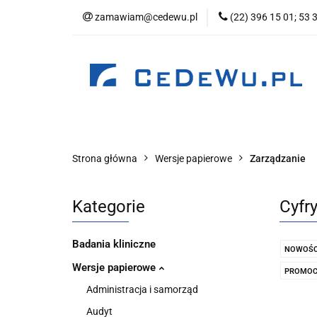
zamawiam@cedewu.pl
(22) 396 15 01; 53 
Kategorie
No
Wydawnictwo
Kategorie
Nowości
Zapowiedzi
B
Strona główna
Wersje papierowe
Zarządzanie
Kategorie
Cyfry
Badania kliniczne
NOWOŚC
Wersje papierowe
PROMOC
Administracja i samorząd
Audyt