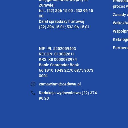
Procedu
Żurawiej
proces 
tel.: (22) 396 15 00 ; 533 96 15
Zasady 
00
Dział sprzedaży hurtowej
Wskazów
(22) 396 15 01; 533 96 15 01
Współpr
Katalog
Partner
NIP: PL 5252059403
REGON: 013082611
KRS: XII 0000033974
Bank: Santander Bank
66 1910 1048 2270 6875 3073
0001
zamawiam@cedewu.pl
Redakcja wydawnictwa (22) 374
90 20