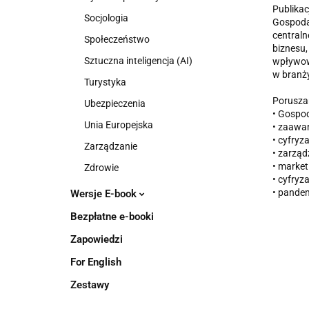
Publikac
Socjologia
Gospodar
centraln
Społeczeństwo
biznesu,
Sztuczna inteligencja (AI)
wpływowy
w branży
Turystyka
Poruszan
Ubezpieczenia
• Gospod
Unia Europejska
• zaawan
• cyfryz
Zarządzanie
• zarząd
• market
Zdrowie
• cyfryz
• pandem
Wersje E-book
Bezpłatne e-booki
Zapowiedzi
For English
Zestawy