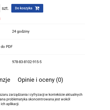
szt.
Do koszyka
i
24 godziny
t do PDF
978-83-8102-915-5
nzje
Opinie i oceny (0)
szaru zarządzania i cyfryzacji w kontekście aktualnych
iana problematyka skoncentrowana jest wokół
ch aplikacji.