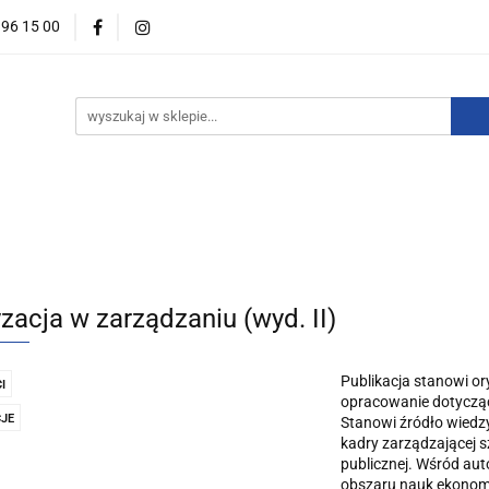
396 15 00
wości
Zapowiedzi
Bestsellery
Promocje
Okazje
For English
Wydawnictwa
estsellery
Promocje
Okazje i zestawy
Wydawnictw
zacja w zarządzaniu (wyd. II)
Publikacja stanowi or
I
opracowanie dotyczą
JE
Stanowi źródło wiedz
kadry zarządzającej s
publicznej. Wśród aut
obszaru nauk ekonomi