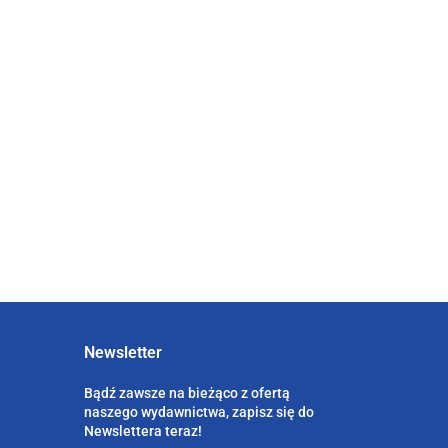
67.50
Pomiar i
Prosument na
wpływ
raportowanie
rynku usług
dokonań
bankowości
49.00
88.00
przedsiębiorstwa
36.75
elektronicznej -
66.00
elnią
modele
zachowań
w
Newsletter
Bądź zawsze na bieżąco z ofertą
naszego wydawnictwa, zapisz się do
Newslettera teraz!