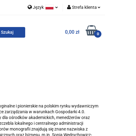
Język
Strefa klienta
 i zestawy
Polski
Zaloguj się
0,00 zł
English
Zarejestruj się
0
Dodaj zgłoszenie
Zgody cookies
o
For English
Wydawnictwa
yginalne i pionierskie na polskim rynku wydawniczym
ce zarządzania w warunkach Gospodarki 4.0.
y dla ośrodków akademickich, menedżerów oraz
zczebla lokalnego i centralnego administracji
orów monografii znajdują się znane nazwiska z
cznych oraz biznesu, m.in. Sonia Wędrychowicz-