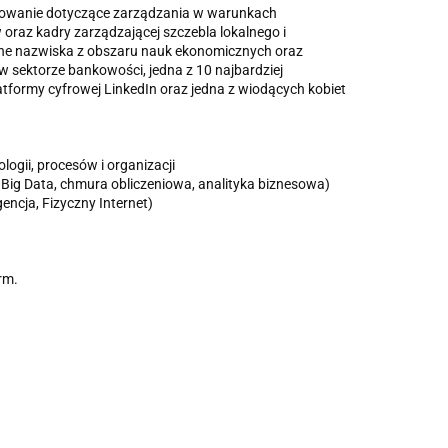
acowanie dotyczące zarządzania w warunkach
raz kadry zarządzającej szczebla lokalnego i
nane nazwiska z obszaru nauk ekonomicznych oraz
 w sektorze bankowości, jedna z 10 najbardziej
tformy cyfrowej LinkedIn oraz jedna z wiodących kobiet
ogii, procesów i organizacji
ig Data, chmura obliczeniowa, analityka biznesowa)
encja, Fizyczny Internet)
rm.