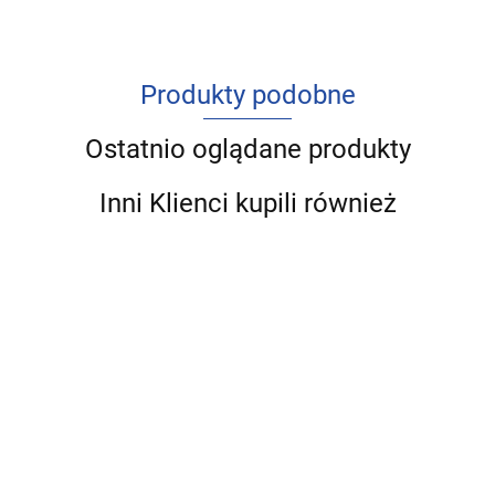
Produkty podobne
Ostatnio oglądane produkty
Inni Klienci kupili również
Analiza i ocena
Sprawozdanie
Analiza
Analiza
kondycji
finansowe
finansow
finansowa