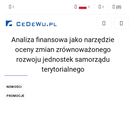
(
0
)
Polski
Zaloguj się
English
Zarejestruj się
Analiza finansowa jako narzędzie
Dodaj zgłoszenie
oceny zmian zrównoważonego
Zgody cookies
rozwoju jednostek samorządu
terytorialnego
NOWOŚCI
PROMOCJE