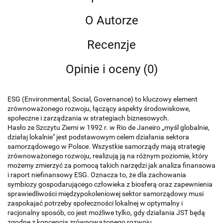
O Autorze
Recenzje
Opinie i oceny (0)
ESG (Environmental, Social, Governance) to kluczowy element
zrównoważonego rozwoju, łączący aspekty środowiskowe,
społeczne i zarządzania w strategiach biznesowych.
Hasło ze Szczytu Ziemi w 1992 r. w Rio de Janeiro „myśl globalnie,
działaj lokalnie" jest podstawowym celem działania sektora
samorządowego w Polsce. Wszystkie samorządy mają strategię
zrównoważonego rozwoju, realizują ją na różnym poziomie, który
możemy zmierzyć za pomocą takich narzędzi jak analiza finansowa
i raport niefinansowy ESG. Oznacza to, że dla zachowania
symbiozy gospodarującego człowieka z biosferą oraz zapewnienia
sprawiedliwości międzypokoleniowej sektor samorządowy musi
zaspokajać potrzeby społeczności lokalnej w optymalny i
racjonalny sposób, co jest możliwe tylko, gdy działania JST będą
zgodne z koncepcją zrównoważonego rozwoju.