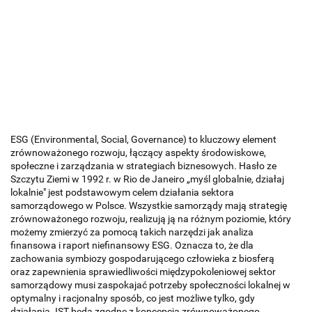
ESG (Environmental, Social, Governance) to kluczowy element
zrównoważonego rozwoju, łączący aspekty środowiskowe,
społeczne i zarządzania w strategiach biznesowych. Hasło ze
Szczytu Ziemi w 1992 r. w Rio de Janeiro „myśl globalnie, działaj
lokalnie" jest podstawowym celem działania sektora
samorządowego w Polsce. Wszystkie samorządy mają strategię
zrównoważonego rozwoju, realizują ją na różnym poziomie, który
możemy zmierzyć za pomocą takich narzędzi jak analiza
finansowa i raport niefinansowy ESG. Oznacza to, że dla
zachowania symbiozy gospodarującego człowieka z biosferą
oraz zapewnienia sprawiedliwości międzypokoleniowej sektor
samorządowy musi zaspokajać potrzeby społeczności lokalnej w
optymalny i racjonalny sposób, co jest możliwe tylko, gdy
działania JST będą zgodne z koncepcją zrównoważonego