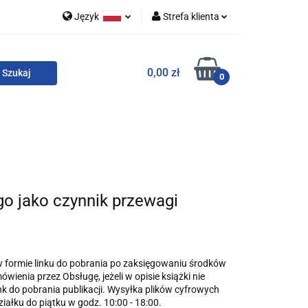
Język
Strefa klienta
 i zestawy
Polski
Zaloguj się
0,00 zł
English
Zarejestruj się
0
Dodaj zgłoszenie
Zgody cookies
o
For English
Wydawnictwa
o jako czynnik przewagi
w formie linku do pobrania po zaksięgowaniu środków
wienia przez Obsługę, jeżeli w opisie książki nie
ink do pobrania publikacji. Wysyłka plików cyfrowych
iałku do piątku w godz. 10:00 - 18:00.