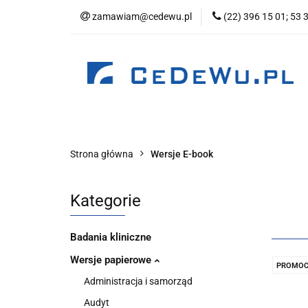
zamawiam@cedewu.pl
(22) 396 15 01; 53 
Kategorie
No
Wydawnictwo
Kategorie
Nowości
Zapowiedzi
B
Strona główna
Wersje E-book
Kategorie
Badania kliniczne
Wersje papierowe
PROMOC
Administracja i samorząd
Audyt