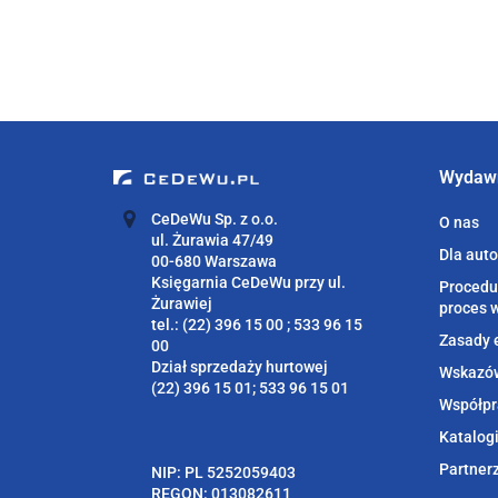
Wydaw
CeDeWu Sp. z o.o.
O nas
ul. Żurawia 47/49
Dla aut
00-680 Warszawa
Księgarnia CeDeWu przy ul.
Procedu
Żurawiej
proces 
tel.: (22) 396 15 00 ; 533 96 15
Zasady 
00
Dział sprzedaży hurtowej
Wskazów
(22) 396 15 01; 533 96 15 01
Współpr
Katalog
Partner
NIP: PL 5252059403
REGON: 013082611