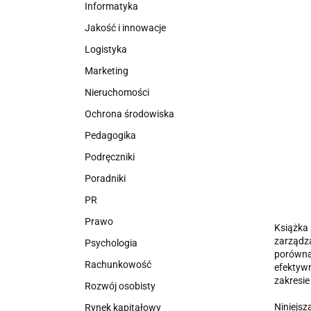
Informatyka
Jakość i innowacje
Logistyka
Marketing
Nieruchomości
Ochrona środowiska
Pedagogika
Podręczniki
Poradniki
PR
Prawo
Książka 
zarządza
Psychologia
porówna
Rachunkowość
efektyw
zakresie
Rozwój osobisty
Niniejsz
Rynek kapitałowy