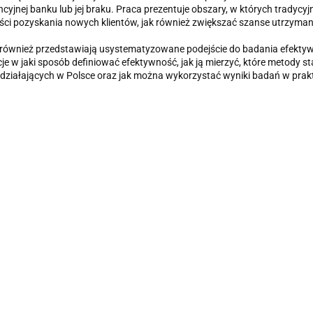
cyjnej banku lub jej braku. Praca prezentuje obszary, w których tradycy
ci pozyskania no­wych klientów, jak również zwiększać szanse utrzyma
również przedstawiają usystematyzowane podejście do badania efektywno
je w jaki sposób definiować efektywność, jak ją mierzyć, które metody s
ziałających w Polsce oraz jak można wykorzystać wyniki badań w prak