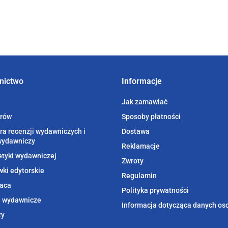
nictwo
Informacje
Jak zamawiać
orów
Sposoby płatności
ra recenzji wydawniczych i
Dostawa
wydawniczy
Reklamacje
etyki wydawniczej
Zwroty
ki edytorskie
Regulamin
aca
Polityka prywatności
i wydawnicze
Informacja dotycząca danych o
zy