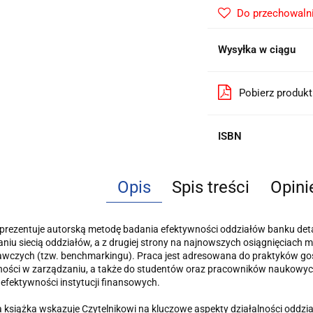
Do przechowaln
Wysyłka w ciągu
Pobierz produk
ISBN
Opis
Spis treści
Opini
prezentuje autorską metodę badania efektywności oddziałów banku deta
niu sie­cią oddziałów, a z drugiej strony na najnowszych osiągnięciach
wczych (tzw. benchmarkin­gu). Praca jest adresowana do praktyków go
ności w zarządzaniu, a także do studentów oraz pracowników naukowy
 efektywności instytucji finansowych.
a książka wskazuje Czytelnikowi na kluczowe aspekty działalności oddzi