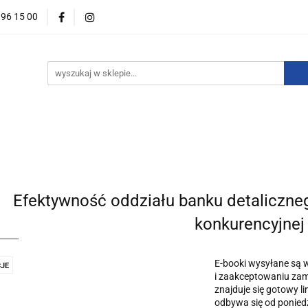
396 15 00
wości
Zapowiedzi
Bestsellery
Promocje
Okazje
For English
Wydawnictwa
estsellery
Promocje
Okazje i zestawy
Wydawnictw
Efektywność oddziału banku detaliczneg
konkurencyjnej
E-booki wysyłane są 
JE
i zaakceptowaniu zamó
znajduje się gotowy l
odbywa się od poniedz