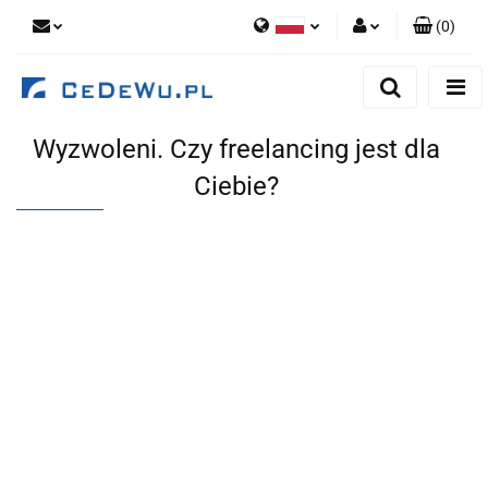
(
0
)
Polski
Zaloguj się
English
Zarejestruj się
Wyzwoleni. Czy freelancing jest dla
Dodaj zgłoszenie
Ciebie?
Zgody cookies