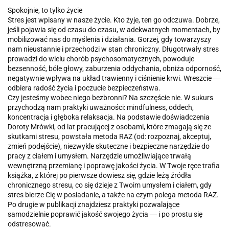
Spokojnie, to tylko życie
Stres jest wpisany w nasze życie. Kto żyje, ten go odczuwa. Dobrze,
jeśli pojawia się od czasu do czasu, w adekwatnych momentach, by
mobilizować nas do myślenia i działania. Gorzej, gdy towarzyszy
nam nieustannie i przechodzi w stan chroniczny. Długotrwały stres
prowadzi do wielu chorób psychosomatycznych, powoduje
bezsenność, bóle głowy, zaburzenia oddychania, obniża odporność,
negatywnie wpływa na układ trawienny i ciśnienie krwi. Wreszcie ―
odbiera radość życia i poczucie bezpieczeństwa.
Czy jesteśmy wobec niego bezbronni? Na szczęście nie. W sukurs
przychodzą nam praktyki uważności: mindfulness, oddech,
koncentracja i głęboka relaksacja. Na podstawie doświadczenia
Doroty Mrówki, od lat pracującej z osobami, które zmagają się ze
skutkami stresu, powstała metoda RAZ (od: rozpoznaj, akceptuj,
zmień podejście), niezwykle skuteczne i bezpieczne narzędzie do
pracy z ciałem i umysłem. Narzędzie umożliwiające trwałą
wewnętrzną przemianę i poprawę jakości życia. W Twoje ręce trafia
książka, z której po pierwsze dowiesz się, gdzie leżą źródła
chronicznego stresu, co się dzieje z Twoim umysłem i ciałem, gdy
stres bierze Cię w posiadanie, a także na czym polega metoda RAZ.
Po drugie w publikacji znajdziesz praktyki pozwalające
samodzielnie poprawić jakość swojego życia ― i po prostu się
odstresować.