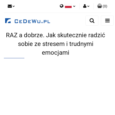
(
0
)
Polski
Zaloguj się
English
Zarejestruj się
RAZ a dobrze. Jak skutecznie radzić
Dodaj zgłoszenie
sobie ze stresem i trudnymi
Zgody cookies
emocjami