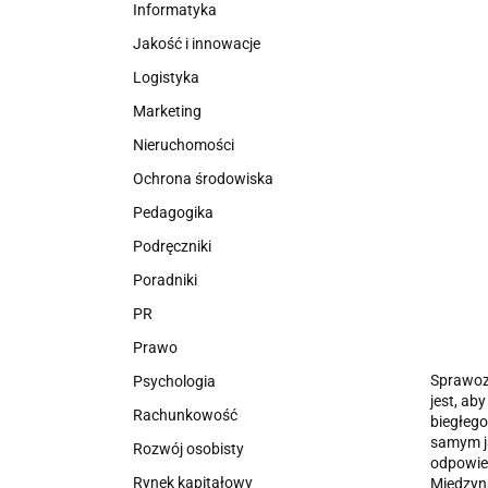
Informatyka
Jakość i innowacje
Logistyka
Marketing
Nieruchomości
Ochrona środowiska
Pedagogika
Podręczniki
Poradniki
PR
Prawo
Sprawozd
Psychologia
jest, ab
Rachunkowość
biegłego
samym ja
Rozwój osobisty
odpowied
Rynek kapitałowy
Międzyna