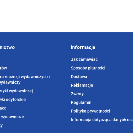
nictwo
Informacje
Jak zamawiać
orów
Sposoby płatności
ra recenzji wydawniczych i
Dostawa
wydawniczy
Reklamacje
etyki wydawniczej
Zwroty
ki edytorskie
Regulamin
aca
Polityka prywatności
i wydawnicze
Informacja dotycząca danych o
zy