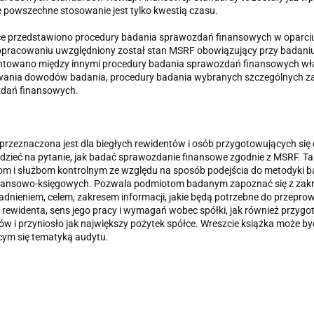
e powszechne stosowanie jest tylko kwestią czasu.
ce przedstawiono procedury badania sprawozdań finansowych w oparciu
 opracowaniu uwzględniony został stan MSRF obowiązujący przy badaniu
ntowano między innymi procedury badania sprawozdań finansowych właś
ania dowodów badania, procedury badania wybranych szczególnych zaga
dań finansowych.
przeznaczona jest dla biegłych rewidentów i osób przygotowujących się
zieć na pytanie, jak badać spra­wozdanie finansowe zgodnie z MSRF. T
m i służbom kontrolnym ze względu na sposób podejścia do metodyki bad
inansowo-księgowych. Pozwala podmiotom badanym zapoznać się z zakre
adnieniem, celem, zakresem informacji, jakie będą potrzebne do przepro
 rewidenta, sens jego pra­cy i wymagań wobec spółki, jak również przygo
ów i przyniosło jak największy pożytek spółce. Wreszcie książka moż
cym się tematyką audytu.