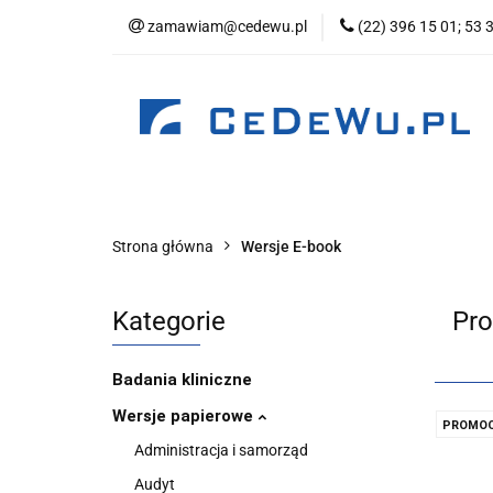
zamawiam@cedewu.pl
(22) 396 15 01; 53 
Kategorie
No
Wydawnictwo
Kategorie
Nowości
Zapowiedzi
B
Strona główna
Wersje E-book
Kategorie
Pro
Badania kliniczne
Wersje papierowe
PROMOC
Administracja i samorząd
Audyt