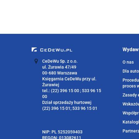
Wydaw
CeDeWu Sp. z o.o.
O nas
ul. Żurawia 47/49
Dla aut
00-680 Warszawa
Księgarnia CeDeWu przy ul.
Procedu
Żurawiej
proces 
tel.: (22) 396 15 00 ; 533 96 15
Zasady 
00
Dział sprzedaży hurtowej
Wskazów
(22) 396 15 01; 533 96 15 01
Współpr
Katalog
Partner
NIP: PL 5252059403
REGON: 013082611