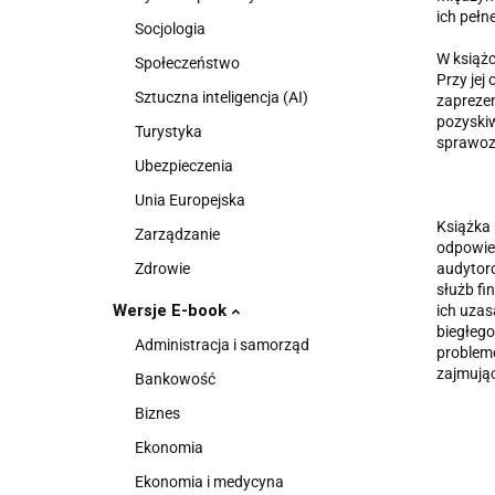
ich pełn
Socjologia
W książ
Społeczeństwo
Przy jej
Sztuczna inteligencja (AI)
zapreze
pozyskiw
Turystyka
sprawoz
Ubezpieczenia
Unia Europejska
Książka 
Zarządzanie
odpowied
Zdrowie
audytoro
służb f
Wersje E-book
ich uzas
biegłego
Administracja i samorząd
problem
zajmują
Bankowość
Biznes
Ekonomia
Ekonomia i medycyna