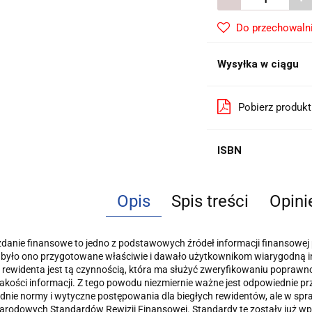
Do przechowaln
Wysyłka w ciągu
Pobierz produk
ISBN
Opis
Spis treści
Opini
anie finansowe to jedno z podstawowych źródeł informacji finansowej 
y było ono przygotowane właści­wie i dawało użytkownikom wiarygodną
 rewidenta jest tą czynnością, która ma służyć zweryfikowaniu poprawn
kości informacji. Z tego powodu niezmiernie ważne jest odpowiednie pr
nie normy i wytyczne postępowania dla biegłych rewidentów, ale w sp
rodowych Standardów Rewizji Finanso­wej. Standardy te zostały już wp