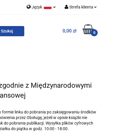
Język
Strefa klienta
 i zestawy
Polski
Zaloguj się
0,00 zł
English
Zarejestruj się
0
Dodaj zgłoszenie
Zgody cookies
o
For English
Wydawnictwa
 zgodnie z Międzynarodowymi
nansowej
w formie linku do pobrania po zaksięgowaniu środków
wienia przez Obsługę, jeżeli w opisie książki nie
ink do pobrania publikacji. Wysyłka plików cyfrowych
iałku do piątku w godz. 10:00 - 18:00.