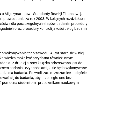
 o Międzynarodowe Standardy Rewizji Finansowej.
 sprawozdania za rok 2008. W kolejnych rozdziałach
ci­we dla poszczególnych etapów badania, procedury
dnień oraz procedury kontroli jakości usług badania
 do wykonywania tego zawodu. Autor stara się w niej
aka wiedza może być przydatna również innym
ania. Z drugiej strony książka adresowana jest do
sem badania i czynnościami, jakie będą wykony­wane,
wadzenia badania. Pozwoli, zatem zrozumieć podejście
tować się do badania, aby przebiegło ono bez
e być pomocna studentom i pracownikom naukowym