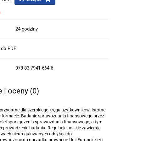
i
24 godziny
t do PDF
978-83-7941-664-6
e i oceny (0)
przydatne dla szerokiego kręgu użytkowników. Istotne
 informację. Badanie sprawozdania finansowego przez
o­ści sporządzenia sprawozdania finansowego, a tym
zeprowadzenie badania. Regulacje polskie zawierają
rawach nieuregulowanych odsyłają do
rowadzone do porządku prawnego Unii Europejskiej i