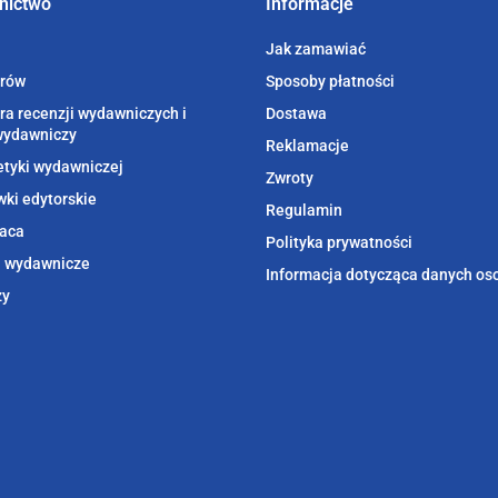
nictwo
Informacje
Jak zamawiać
orów
Sposoby płatności
ra recenzji wydawniczych i
Dostawa
wydawniczy
Reklamacje
etyki wydawniczej
Zwroty
ki edytorskie
Regulamin
aca
Polityka prywatności
i wydawnicze
Informacja dotycząca danych o
zy