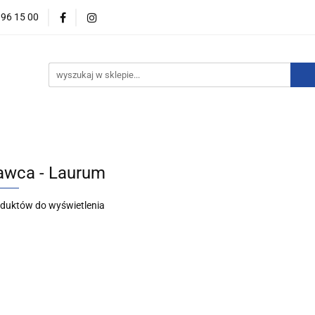
396 15 00
wości
Zapowiedzi
Bestsellery
Promocje
Okazje
For English
Wydawnictwa
estsellery
Promocje
Okazje i zestawy
Wydawnictw
wca - Laurum
oduktów do wyświetlenia