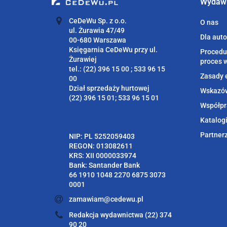
Wydaw
CeDeWu Sp. z o.o.
O nas
ul. Żurawia 47/49
Dla aut
00-680 Warszawa
Księgarnia CeDeWu przy ul.
Procedu
Żurawiej
proces 
tel.: (22) 396 15 00 ; 533 96 15
Zasady 
00
Dział sprzedaży hurtowej
Wskazów
(22) 396 15 01; 533 96 15 01
Współpr
Katalog
Partner
NIP: PL 5252059403
REGON: 013082611
KRS: XII 0000033974
Bank: Santander Bank
66 1910 1048 2270 6875 3073
0001
zamawiam@cedewu.pl
Redakcja wydawnictwa (22) 374
90 20