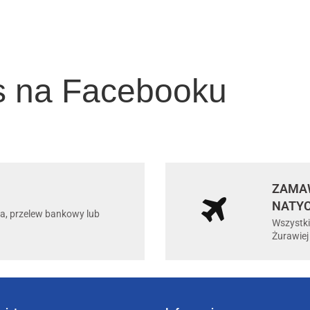
s na Facebooku
ZAMAW
NATY
ta, przelew bankowy lub
Wszystki
Żurawiej