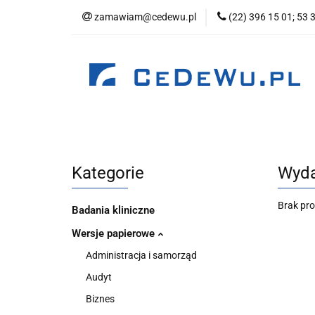
zamawiam@cedewu.pl
(22) 396 15 01; 53 
Kategorie
No
Wydawnictwo
Kategorie
Nowości
Zapowiedzi
B
Kategorie
Wyda
Brak pr
Badania kliniczne
Wersje papierowe
Administracja i samorząd
Audyt
Biznes