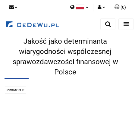
(
0
)
Polski
Zaloguj się
English
Zarejestruj się
Jakość jako determinanta
Dodaj zgłoszenie
wiarygodności współczesnej
Zgody cookies
sprawozdawczości finansowej w
Polsce
PROMOCJE