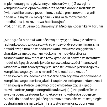
implementację narzędzi z innych obszarów. (...) Z uwagi na
kompleksowość opracowania oraz bardzo dobre osadzenie w
światowej literaturze przedmiotu, a także prezentowane wyniki
badań własnych - w mojej opinii - książka ta może zostać
przedłożona jako rozprawa habilitacyjna".
Prof. dr hab. D. Dziawgo, Uniwersytet Mikołaja Kopernika w Toruniu
„Monografia stanowi wartościową pozycję naukową z zakresu
rachunkowości, wnoszącą̨ wkład w rozwój dyscypliny finanse, na
dowód czego można w podsumowaniu wskazać osiągnięcia o
charakterze metodycznym - dokonanie modyfikacji oraz
zastosowanie nowatorskich rozwiązań do uznanych w literaturze
modeli służących ocenie jakości sprawozdawczości finansowej,
wkładem w nurt teoretyczny jest skonstruowanie pierwszego tak
kompleksowego systemu mierników jakości sprawozdań
finansowych, wkładem o charakterze aplikacyjnym jest dokonanie
kompleksowego pomiaru jakości współczesnej sprawozdawczości
finansowej w Polsce. Zarówno problem badawczy, jak i jego
rozwiązanie są̨ rangi monografii naukowej. (...) Na podkreślenie i
wysoką ocenę̨ zasługuje kompleksowe i nowatorskie podejście
Autorki do badań nad jakością̨ sprawozdawczości w Polsce, biegłe
posługiwanie się narzędziami statystycznymi oraz poprawna