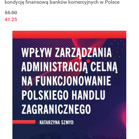
kondycję finansową banków komercyjnych w Polsce
55.00
41.25