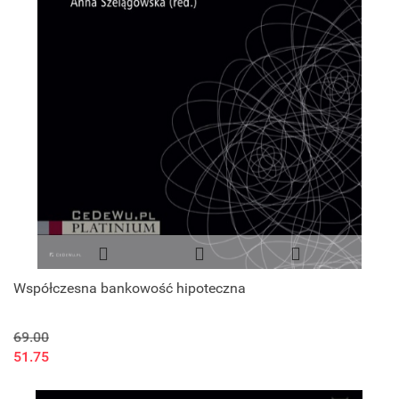
Współczesna bankowość hipoteczna
69.00
51.75