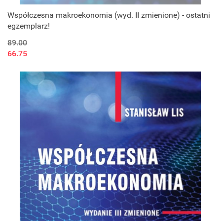
Współczesna makroekonomia (wyd. II zmienione) - ostatni
egzemplarz!
89.00
66.75