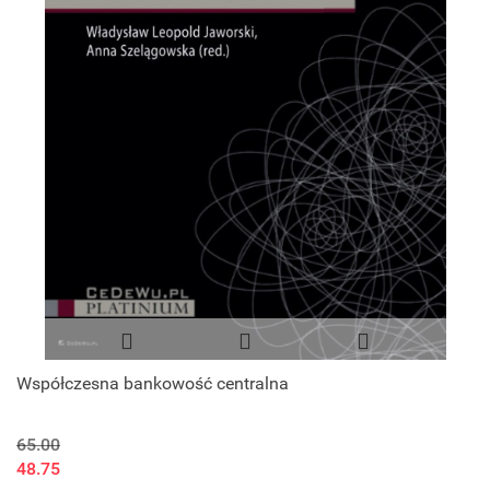
Współczesna bankowość centralna
65.00
48.75