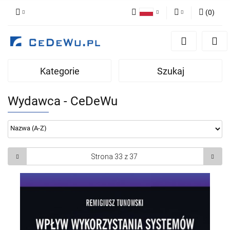
(
0
)
Polski
Zaloguj się
English
Zarejestruj się
Kategorie
Szukaj
Dodaj zgłoszenie
Zgody cookies
Wydawca - CeDeWu